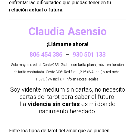
enfrentar las dificultades que puedas tener en tu
relación actual o futura
.
Claudia Asensio
¡Llámame ahora!
806 454 386
–
930 501 133
Solo mayores edad. Coste 935: Gratis con tarifa plana, móvil en función
de tarifa contratada. Coste 806: Red fija: 1,21€ (IVA incl.) y red móvil:
1,57€ (IVA incl.). + Info en
Notas legales
.
Soy vidente medium sin cartas, no necesito
cartas del tarot para saber el futuro.
La
videncia sin cartas
es mi don de
nacimiento heredado.
Entre los tipos de tarot del amor que se pueden