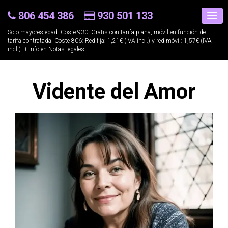
806 454 386
930 501 133
Solo mayores edad. Coste 930: Gratis con tarifa plana, móvil en función de
tarifa contratada. Coste 806: Red fija: 1,21€ (IVA incl.) y red móvil: 1,57€ (IVA
incl.). + Info en
Notas legales
.
Vidente del Amor