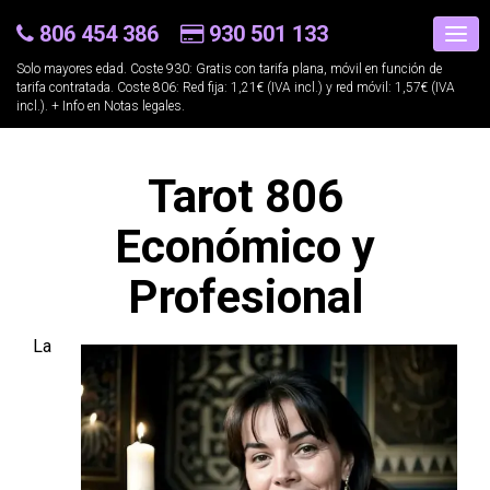
806 454 386
930 501 133
Solo mayores edad. Coste 930: Gratis con tarifa plana, móvil en función de
tarifa contratada. Coste 806: Red fija: 1,21€ (IVA incl.) y red móvil: 1,57€ (IVA
incl.). + Info en
Notas legales
.
Tarot 806
Económico y
Profesional
La